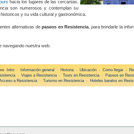
tours
hacia los lugares de las cercanías.
tencia son numerosos y contemplan su
os historicos y su vida cultural y gastronómica.
rentes alternativas de
paseos en Resistencia
, para brindarle la inf
úe navegando nuestra web.
bre
Intro
∙
Información general
∙
Historia
∙
Ubicación
∙
Como llegar
∙
Re
sistencia
∙
Viajes a Resistencia
∙
Tours en Resistencia
∙
Paseos en Resis
Acceso a Resistencia
∙
Turismo en Resistencia
∙
Hoteles baratos en Resis