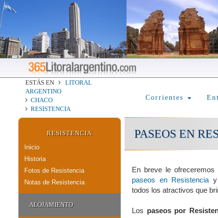
ESTÁS EN
LITORAL
ARGENTINO
Corrientes
En
CHACO
RESISTENCIA
PASEOS EN RE
RESISTENCIA
Inicio
Historia
En breve le ofreceremos 
Fotos de Resistencia
paseos en Resistencia
y 
Notas de Resistencia
todos los atractivos que b
ALOJAMIENTO
Los
paseos por Resisten