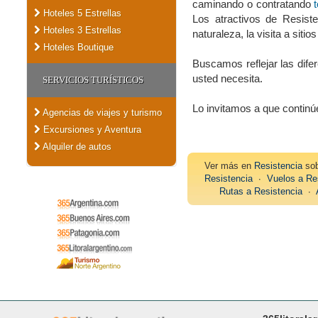
caminando o contratando
Hoteles 5 Estrellas
Los atractivos de Resis
Hoteles 3 Estrellas
naturaleza, la visita a siti
Hoteles Boutique
Buscamos reflejar las dife
usted necesita.
SERVICIOS TURÍSTICOS
Lo invitamos a que contin
Agencias de viajes y turismo
Excursiones y Aventura
Alquiler de autos
Ver más en
Resistencia
so
Resistencia
∙
Vuelos a Re
Rutas a Resistencia
∙