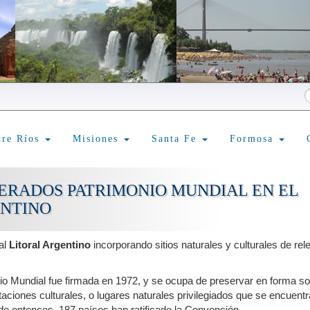
tre Ríos
Misiones
Santa Fe
Formosa
DERADOS PATRIMONIO MUNDIAL EN EL
ENTINO
al
Litoral Argentino
incorporando sitios naturales y culturales de rel
o Mundial fue firmada en 1972, y se ocupa de preservar en forma so
ciones culturales, o lugares naturales privilegiados que se encuent
de entonces, 187 países han ratificado la Convención.