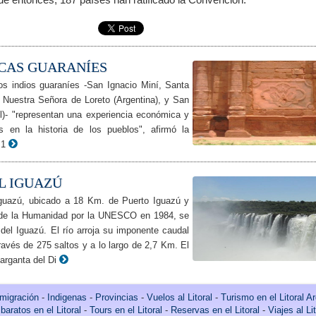
ICAS GUARANÍES
os indios guaraníes -San Ignacio Miní, Santa
Nuestra Señora de Loreto (Argentina), y San
il)- "representan una experiencia económica y
es en la historia de los pueblos", afirmó la
 1
L IGUAZÚ
Iguazú, ubicado a 18 Km. de Puerto Iguazú y
l de la Humanidad por la UNESCO en 1984, se
del Iguazú. El río arroja su imponente caudal
ravés de 275 saltos y a lo largo de 2,7 Km. El
Garganta del Di
migración
-
Indigenas
-
Provincias
-
Vuelos al Litoral
-
Turismo en el Litoral A
baratos en el Litoral
-
Tours en el Litoral
-
Reservas en el Litoral
-
Viajes al Lit