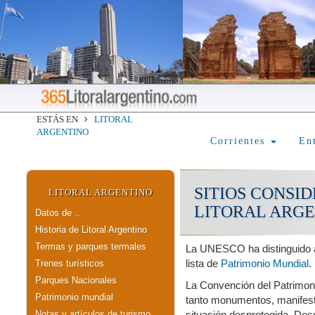
ESTÁS EN
LITORAL
ARGENTINO
Corrientes
En
SITIOS CONSI
LITORAL ARGENTINO
LITORAL ARG
Datos de ..
Historia de Litoral Argentino
Termas y parques termales
La UNESCO ha distinguido 
lista de
Patrimonio Mundial
.
Trenes turísticos
Parques Nacionales
La Convención del Patrimoni
Patrimonio mundial
tanto monumentos, manifesta
Notas y artículos de turismo
situación desprotegida. Des