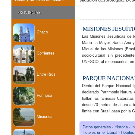
PROVINCIAS
MISIONES JESUÍT
Chaco
Las Misiones Jesuíticas de l
María La Mayor, Santa Ana y 
Miguel de las Misiones (Bras
Corrientes
socio-cultural sin precedent
UNESCO, al reconocerles, en
Entre Ríos
PARQUE NACIONA
Dentro del Parque Nacional 
declarado Patrimonio Natura
Formosa
hallan las famosas Cataratas 
desde 70 metros de altura a t
límite con Brasil pasa por la 
Misiones
Datos generales
-
Historia
-
In
Hoteles en el Litoral
-
Hoteles 