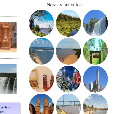
Notas y articulos
rgentino
oral