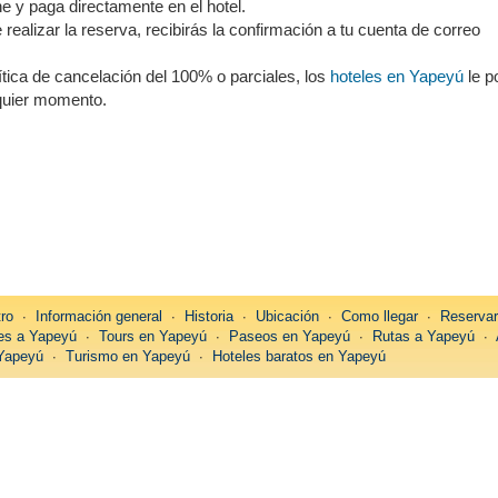
ne y paga directamente en el hotel.
alizar la reserva, recibirás la confirmación a tu cuenta de correo
lítica de cancelación del 100% o parciales, los
hoteles en Yapeyú
le p
lquier momento.
tro
∙
Información general
∙
Historia
∙
Ubicación
∙
Como llegar
∙
Reserva
jes a Yapeyú
∙
Tours en Yapeyú
∙
Paseos en Yapeyú
∙
Rutas a Yapeyú
∙
Yapeyú
∙
Turismo en Yapeyú
∙
Hoteles baratos en Yapeyú