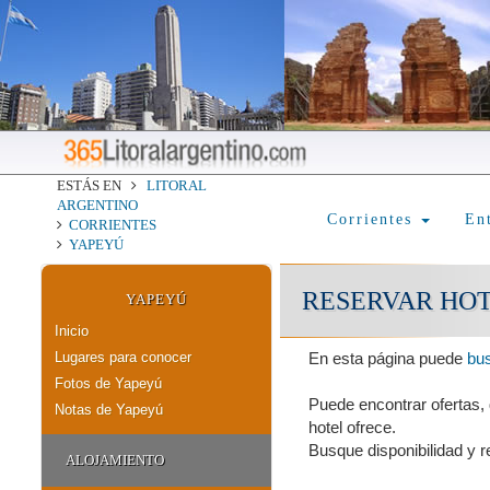
ESTÁS EN
LITORAL
ARGENTINO
Corrientes
En
CORRIENTES
YAPEYÚ
RESERVAR HOT
YAPEYÚ
Inicio
Lugares para conocer
En esta página puede
bus
Fotos de Yapeyú
Puede encontrar ofertas,
Notas de Yapeyú
hotel ofrece.
Busque disponibilidad y re
ALOJAMIENTO