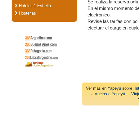
Se realiza la reserva onli
Hoteles 1 Estrella
En el mismo momento de re
Hosterias
electrónico.
Revise las tarifas con po
efectuar el cargo en cua
Ver más en
Yapeyú
sobre
In
∙
Vuelos a Yapeyú
∙
Via