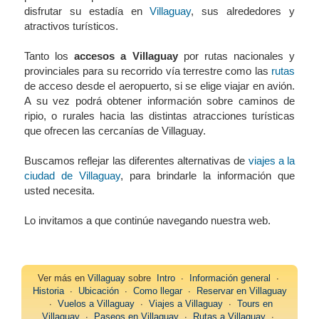
disfrutar su estadía en
Villaguay
, sus alrededores y
atractivos turísticos.
Tanto los
accesos a Villaguay
por rutas nacionales y
provinciales para su recorrido vía terrestre como las
rutas
de acceso desde el aeropuerto, si se elige viajar en avión.
A su vez podrá obtener información sobre caminos de
ripio, o rurales hacia las distintas atracciones turísticas
que ofrecen las cercanías de Villaguay.
Buscamos reflejar las diferentes alternativas de
viajes a la
ciudad de Villaguay
, para brindarle la información que
usted necesita.
Lo invitamos a que continúe navegando nuestra web.
Ver más en
Villaguay
sobre
Intro
∙
Información general
∙
Historia
∙
Ubicación
∙
Como llegar
∙
Reservar en Villaguay
∙
Vuelos a Villaguay
∙
Viajes a Villaguay
∙
Tours en
Villaguay
∙
Paseos en Villaguay
∙
Rutas a Villaguay
∙