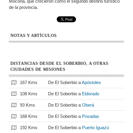
Moconá, que crecieron como el segundo destino turístico
de la provincia.
NOTAS Y ARTÍCULOS
DISTANCIAS DESDE EL SOBERBIO, A OTRAS
CIUDADES DE MISIONES
167 Kms
De El Soberbio a
Apóstoles
108 Kms
De El Soberbio a
Eldorado
93 Kms
De El Soberbio a
Oberá
168 Kms
De El Soberbio a
Posadas
192 Kms
De El Soberbio a
Puerto Iguazú