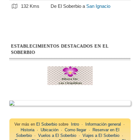
132 Kms
De El Soberbio a
San Ignacio
ESTABLECIMIENTOS DESTACADOS EN EL
SOBERBIO
Ver más en
El Soberbio
sobre
Intro
∙
Información general
∙
Historia
∙
Ubicación
∙
Como llegar
∙
Reservar en El
Soberbio
∙
Vuelos a El Soberbio
∙
Viajes a El Soberbio
∙