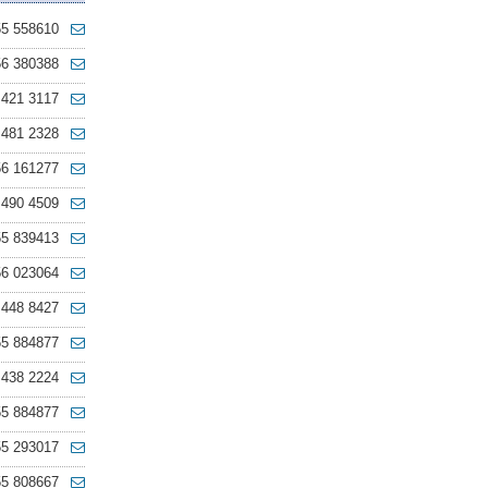
55 558610
56 380388
 421 3117
 481 2328
56 161277
 490 4509
55 839413
56 023064
 448 8427
55 884877
 438 2224
55 884877
55 293017
55 808667