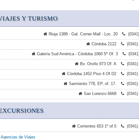
VIAJES Y TURISMO
Rioja 1388 - Gal. Corner Mall - Loc. 20
(0341
Córdoba 2122
(0341)
Galería Sud América - Córdoba 1060 5º Of. 3
(0341
Bv. Oroño 973 Of. A
(0341)
Córdoba 1452 Piso 4 Of D2
(0341)
Sarmiento 778, EP, of. 17.
(0341)
San Lorenzo 6668
(0341)
 EXCURSIONES
Corrientes 653 1º of.5
(0341)
 Agencias de Viajes