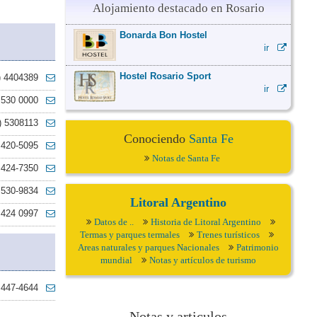
Alojamiento destacado en Rosario
Bonarda Bon Hostel
ir
Hostel Rosario Sport
) 4404389
ir
 530 0000
) 5308113
Conociendo
Santa Fe
 420-5095
Notas de Santa Fe
 424-7350
 530-9834
Litoral Argentino
 424 0997
Datos de ..
Historia de Litoral Argentino
Termas y parques termales
Trenes turísticos
Areas naturales y parques Nacionales
Patrimonio
mundial
Notas y artículos de turismo
 447-4644
Notas y articulos