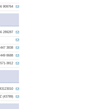
56 909764
56 289287
 447 3838
 449 8688
-571-3812
 43123010
Z (43789)