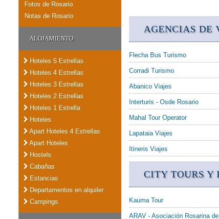
Fotos de Rosario
Notas de Rosario
AGENCIAS DE 
ALOJAMIENTO
Flecha Bus Turismo
Hoteles 5 Estrellas
Corradi Turismo
Hoteles 4 Estrellas
Hoteles 3 Estrellas
Abanico Viajes
Hoteles 2 Estrellas
Interturis - Osde Rosario
Hoteles 1 Estrella
Mahal Tour Operator
Hoteles
Apart Hoteles 4 Estrellas
Lapataia Viajes
Apart Hoteles
Itineris Viajes
Hostels
Cabañas
CITY TOURS Y
Estancias
Departamentos en alquiler
Kauma Tour
Campings
ARAV - Asociación Rosarina de