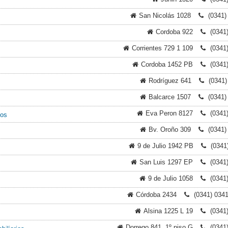
San Nicolás 1028
(0341)
Cordoba 922
(0341
Corrientes 729 1 109
(0341
Cordoba 1452 PB
(0341
Rodríguez 641
(0341)
Balcarce 1507
(0341)
Eva Peron 8127
(0341
ios
Bv. Oroño 309
(0341)
9 de Julio 1942 PB
(0341
San Luis 1297 EP
(0341
9 de Julio 1058
(0341
Córdoba 2434
(0341) 034
Alsina 1225 L 19
(0341
Dorrego 841, 1º piso G
(0341