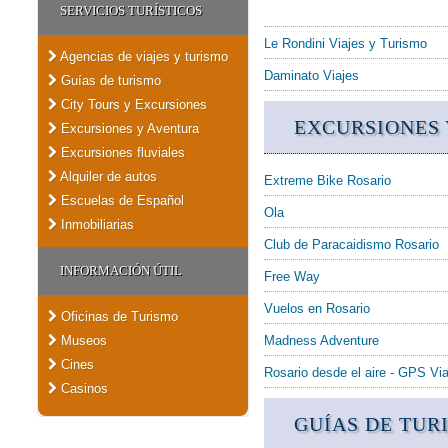
SERVICIOS TURÍSTICOS
Le Rondini Viajes y Turismo
Agencias de viajes y turismo
Daminato Viajes
Guías de turismo
City Tours y Excursiones
EXCURSIONES 
Excursiones y Aventura
Excursiones fluviales
Alquiler de autos
Extreme Bike Rosario
Escuelas de Español
Ola
Inmobiliarias
Club de Paracaidismo Rosario
INFORMACIÓN ÚTIL
Free Way
Vuelos en Rosario
Oficinas de Turismo
Museos
Madness Adventure
Cines
Rosario desde el aire - GPS Via
Casinos
GUÍAS DE TUR