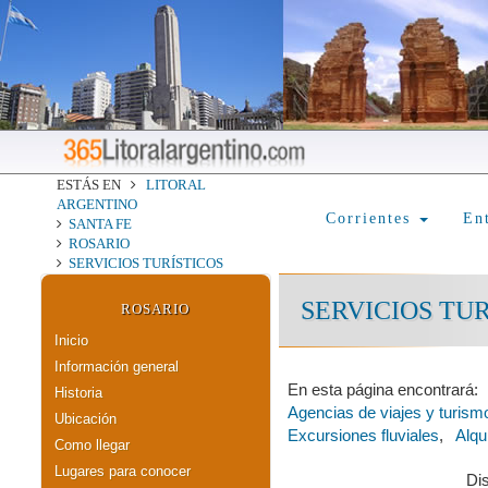
ESTÁS EN
LITORAL
ARGENTINO
Corrientes
En
SANTA FE
ROSARIO
SERVICIOS TURÍSTICOS
SERVICIOS TU
ROSARIO
Inicio
Información general
En esta página encontrará:
Historia
Agencias de viajes y turism
Ubicación
Excursiones fluviales
,
Alqu
Como llegar
Lugares para conocer
Di