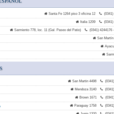
ESPAÑOL
Santa Fe 1264 piso 3 oficina 12
(0341)
Italia 1209
(0341)
Sarmiento 778, loc. 11 (Gal. Paseo del Patio)
(0341) 4244176 
San Martín
Ayacu
Sarm
S
San Martin 4498
(0341
Mendoza 3140
(0341
Brown 1671
(0341
Paraguay 1758
(0341
o
Junin 1320
(0341