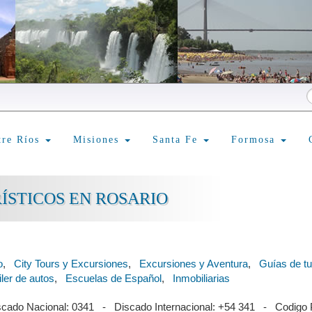
tre Ríos
Misiones
Santa Fe
Formosa
RÍSTICOS EN ROSARIO
o
,
City Tours y Excursiones
,
Excursiones y Aventura
,
Guías de t
iler de autos
,
Escuelas de Español
,
Inmobiliarias
scado Nacional: 0341 - Discado Internacional: +54 341 - Codigo 