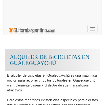
Toggle
navigati
ALQUILER DE BICICLETAS EN
GUALEGUAYCHÚ
El alquiler de bicicletas en Gualeguaychú es una magnífica
opción para recorrer circuitos culturales en Gualeguaychú
o simplemente pasear y disfrutar de sus maravillosos
atractivos.
Para estos recorridos existen vías especiales para ciclistas
que ayudarán a que su experiencia sea absolutamente