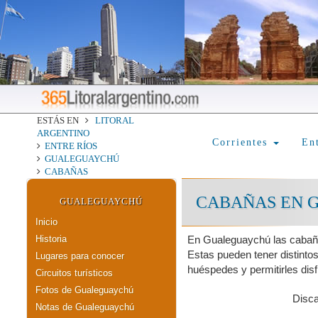
ESTÁS EN
LITORAL
ARGENTINO
Corrientes
En
ENTRE RÍOS
GUALEGUAYCHÚ
CABAÑAS
CABAÑAS EN 
GUALEGUAYCHÚ
Inicio
Historia
En Gualeguaychú las cabañas
Estas pueden tener distinto
Lugares para conocer
huéspedes y permitirles dis
Circuitos turísticos
Fotos de Gualeguaychú
Disc
Notas de Gualeguaychú