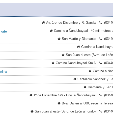
Av. 1ro. de Diciembre y R. García
(0344
Camino a Ñandubaysal - 40 mil metros 
norte
San Martín y Diamante
(0344
Camino a Ñandubays
San Juan al este (Bvrd. de León
Camino Ñandubaysal Km 6
(0344
Camino a Ña
elina
Cantalicio Sanchez y Fe
Diamante y San 
1º de Diciembre 479 - Cno. a Ñandubaysal
(0344
Bvar Daneri al 800, esquina Teres
San Juan al este (Bvrd. de León al fondo)
(0344