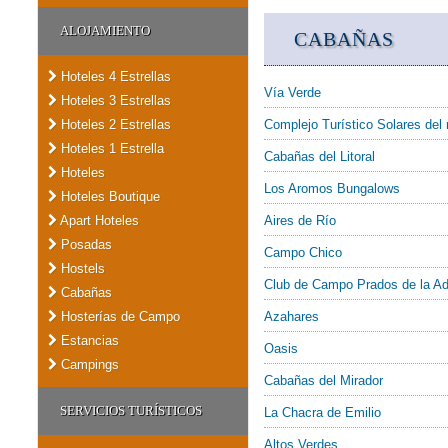
ALOJAMIENTO
CABAÑAS
Hoteles 4 Estrellas
Vía Verde
Hoteles 3 Estrellas
Hoteles 2 Estrellas
Complejo Turístico Solares del 
Hoteles 1 Estrella
Cabañas del Litoral
Hoteles
Los Aromos Bungalows
Hoteles Boutique
Apart Hoteles
Aires de Río
Posadas
Campo Chico
Hostels
Club de Campo Prados de la Ad
Cabañas
Hosterías de Campo
Azahares
Estancias
Oasis
Campings
Cabañas del Mirador
SERVICIOS TURÍSTICOS
La Chacra de Emilio
Altos Verdes