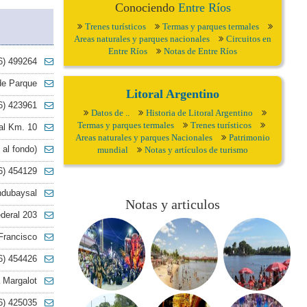
Conociendo
Entre Ríos
Trenes turísticos
Termas y parques termales
Areas naturales y parques nacionales
Circuitos en
Entre Ríos
Notas de Entre Ríos
6) 499264
de Parque
Litoral Argentino
6) 423961
Datos de ..
Historia de Litoral Argentino
Termas y parques termales
Trenes turísticos
al Km. 10
Areas naturales y parques Nacionales
Patrimonio
 al fondo)
mundial
Notas y artículos de turismo
6) 454129
ndubaysal
Notas y articulos
deral 203
Francisco
6) 454426
a Margalot
6) 425035