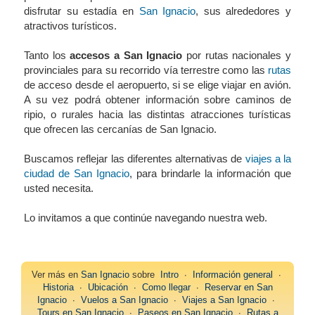
disfrutar su estadía en
San Ignacio
, sus alrededores y
atractivos turísticos.
Tanto los
accesos a San Ignacio
por rutas nacionales y
provinciales para su recorrido vía terrestre como las
rutas
de acceso desde el aeropuerto, si se elige viajar en avión.
A su vez podrá obtener información sobre caminos de
ripio, o rurales hacia las distintas atracciones turísticas
que ofrecen las cercanías de San Ignacio.
Buscamos reflejar las diferentes alternativas de
viajes a la
ciudad de San Ignacio
, para brindarle la información que
usted necesita.
Lo invitamos a que continúe navegando nuestra web.
Ver más en
San Ignacio
sobre
Intro
∙
Información general
∙
Historia
∙
Ubicación
∙
Como llegar
∙
Reservar en San
Ignacio
∙
Vuelos a San Ignacio
∙
Viajes a San Ignacio
∙
Tours en San Ignacio
∙
Paseos en San Ignacio
∙
Rutas a