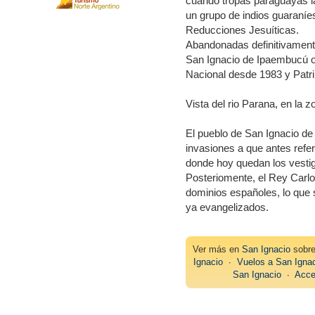
cuando tropas paraguayas l
un grupo de indios guaraní
Reducciones Jesuíticas.
Abandonadas definitivamente
San Ignacio de Ipaembucú o
Nacional desde 1983 y Patr
Vista del rio Parana, en la 
El pueblo de San Ignacio de
invasiones a que antes refe
donde hoy quedan los vesti
Posteriomente, el Rey Carlos
dominios españoles, lo que s
ya evangelizados.
Ver más en
San Ignacio
sob
Ignacio
∙
Vuelos a San Igna
San Ignacio
∙
Acce