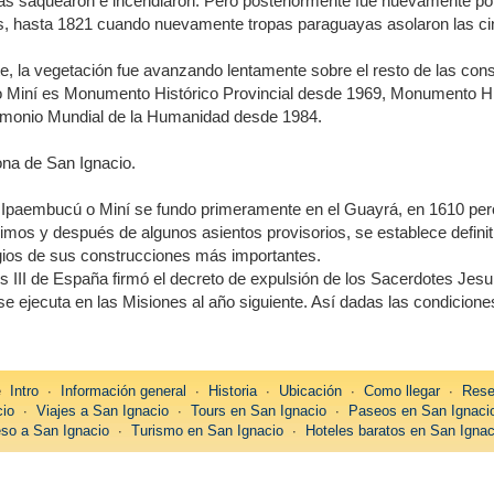
as saquearon e incendiaron. Pero posteriormente fue nuevamente po
es, hasta 1821 cuando nuevamente tropas paraguayas asolaron las c
, la vegetación fue avanzando lentamente sobre el resto de las cons
 Miní es Monumento Histórico Provincial desde 1969, Monumento Hi
imonio Mundial de la Humanidad desde 1984.
zona de San Ignacio.
 Ipaembucú o Miní se fundo primeramente en el Guayrá, en 1610 pero
rimos y después de algunos asientos provisorios, se establece defini
gios de sus construcciones más importantes.
 III de España firmó el decreto de expulsión de los Sacerdotes Jesui
e ejecuta en las Misiones al año siguiente. Así dadas las condiciones
re
Intro
∙
Información general
∙
Historia
∙
Ubicación
∙
Como llegar
∙
Rese
cio
∙
Viajes a San Ignacio
∙
Tours en San Ignacio
∙
Paseos en San Ignaci
so a San Ignacio
∙
Turismo en San Ignacio
∙
Hoteles baratos en San Ignac