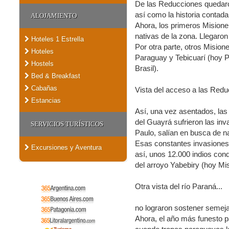
De las Reducciones quedaron
así como la historia contad
ALOJAMIENTO
Ahora, los primeros Misioner
nativas de la zona. Llegaron
Hoteles 1 Estrella
Por otra parte, otros Mision
Hoteles
Paraguay y Tebicuarí (hoy P
Hostels
Brasil).
Bed & Breakfast
Cabañas
Vista del acceso a las Redu
Estancias
Así, una vez asentados, la
del Guayrá sufrieron las in
SERVICIOS TURÍSTICOS
Paulo, salían en busca de n
Esas constantes invasiones o
Excursiones y Aventura
así, unos 12.000 indios con
del arroyo Yabebiry (hoy Mi
Otra vista del río Paraná...
no lograron sostener semeja
Ahora, el año más funesto p