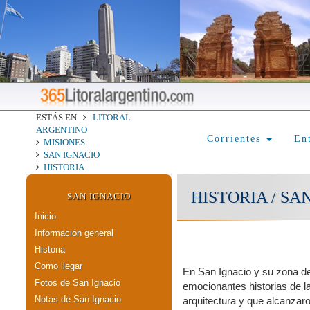
ESTÁS EN
LITORAL
ARGENTINO
Corrientes
En
MISIONES
SAN IGNACIO
HISTORIA
HISTORIA / SA
SAN IGNACIO
Inicio
Información general
Historia
Como llegar
En San Ignacio y su zona de
Fotos de San Ignacio
emocionantes historias de l
Notas de San Ignacio
arquitectura y que alcanzaro