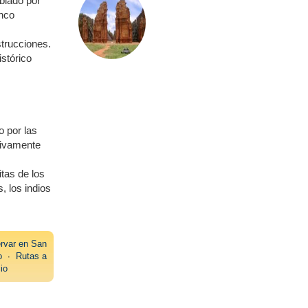
blado por
inco
trucciones.
stórico
 por las
tivamente
tas de los
, los indios
rvar en San
o
∙
Rutas a
io