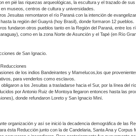
 en pié las riquezas arqueológicas, la escultura y el trazado de sus
a en museos, centros de cultura y universidades.
os Jesuitas remontaron el río Paraná con la intención de evangelizar 
 hasta la región del Guayrá (hoy Brasil), donde formaron 12 pueblos.
eros fundaron otros pueblos tanto en la Región del Paraná, entre los r
araguay), como en la zona Norte de Asunción y el Tapé (en Río Gran
cciones de San Ignacio.
s Reducciones
vasiones de los indios Bandeirantes y Mamelucos,los que provenient
ativos, para venderlos como esclavos.
bligaron a los Jesuitas a trasladarse hacia el Sur, por la línea del rí
ducidos por Antonio Ruiz de Montoya llegaron entonces hasta las pr
siones), donde refundaron Loreto y San Ignacio Miní.
nte organización y así se inició la decadencia demográfica de las R
ara ésta Reducción junto con la de Candelaria, Santa Ana y Corpus f