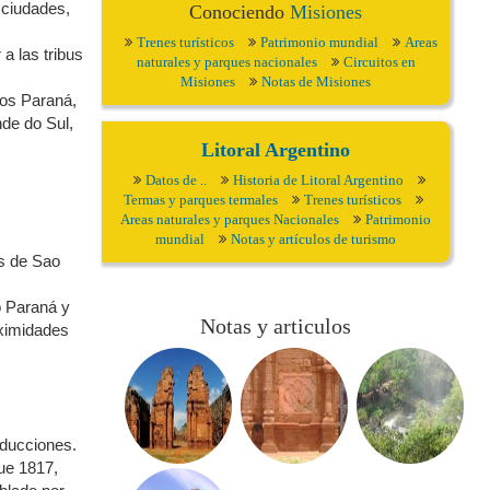
 ciudades,
Conociendo
Misiones
Trenes turísticos
Patrimonio mundial
Areas
a las tribus
naturales y parques nacionales
Circuitos en
Misiones
Notas de Misiones
íos Paraná,
de do Sul,
Litoral Argentino
Datos de ..
Historia de Litoral Argentino
Termas y parques termales
Trenes turísticos
Areas naturales y parques Nacionales
Patrimonio
mundial
Notas y artículos de turismo
es de Sao
o Paraná y
Notas y articulos
oximidades
educciones.
ue 1817,