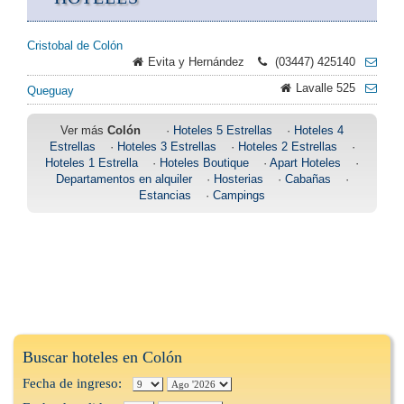
Cristobal de Colón
Evita y Hernández
(03447) 425140
Lavalle 525
Queguay
Ver más
Colón
·
Hoteles 5 Estrellas
·
Hoteles 4
Estrellas
·
Hoteles 3 Estrellas
·
Hoteles 2 Estrellas
·
Hoteles 1 Estrella
·
Hoteles Boutique
·
Apart Hoteles
·
Departamentos en alquiler
·
Hosterias
·
Cabañas
·
Estancias
·
Campings
Buscar hoteles en Colón
Fecha de ingreso: