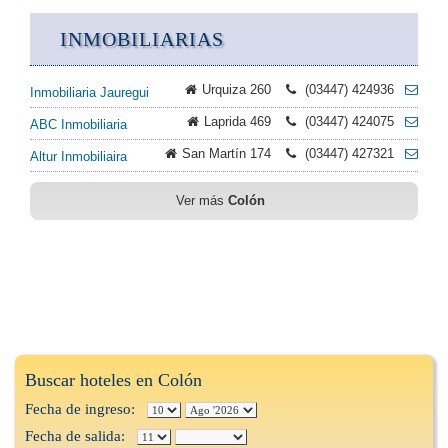
INMOBILIARIAS
Urquiza 260
(03447) 424936
Inmobiliaria Jauregui
Laprida 469
(03447) 424075
ABC Inmobiliaria
San Martín 174
(03447) 427321
Altur Inmobiliaira
Ver más
Colón
Buscar hoteles en Colón
Fecha de ingreso:
Fecha de salida: