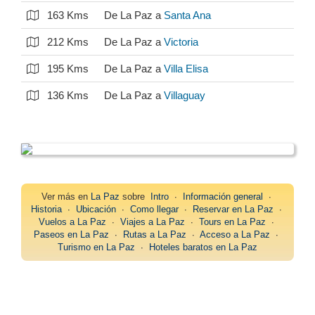
163 Kms
De La Paz a
Santa Ana
212 Kms
De La Paz a
Victoria
195 Kms
De La Paz a
Villa Elisa
136 Kms
De La Paz a
Villaguay
Ver más en
La Paz
sobre
Intro
∙
Información general
∙
Historia
∙
Ubicación
∙
Como llegar
∙
Reservar en La Paz
∙
Vuelos a La Paz
∙
Viajes a La Paz
∙
Tours en La Paz
∙
Paseos en La Paz
∙
Rutas a La Paz
∙
Acceso a La Paz
∙
Turismo en La Paz
∙
Hoteles baratos en La Paz