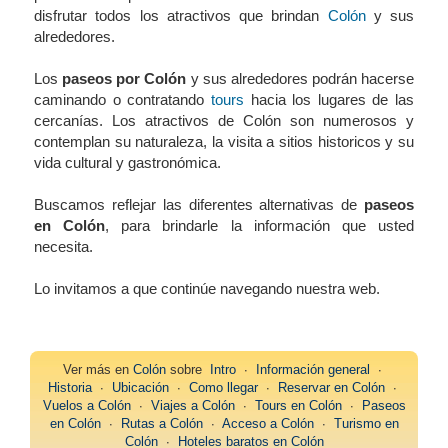
disfrutar todos los atractivos que brindan
Colón
y sus
alrededores.
Los
paseos por Colón
y sus alrededores podrán hacerse
caminando o contratando
tours
hacia los lugares de las
cercanías. Los atractivos de Colón son numerosos y
contemplan su naturaleza, la visita a sitios historicos y su
vida cultural y gastronómica.
Buscamos reflejar las diferentes alternativas de
paseos
en Colón
, para brindarle la información que usted
necesita.
Lo invitamos a que continúe navegando nuestra web.
Ver más en
Colón
sobre
Intro
∙
Información general
∙
Historia
∙
Ubicación
∙
Como llegar
∙
Reservar en Colón
∙
Vuelos a Colón
∙
Viajes a Colón
∙
Tours en Colón
∙
Paseos
en Colón
∙
Rutas a Colón
∙
Acceso a Colón
∙
Turismo en
Colón
∙
Hoteles baratos en Colón