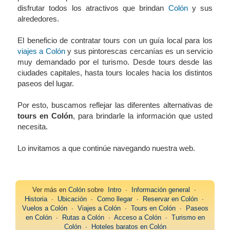
disfrutar todos los atractivos que brindan
Colón
y sus
alrededores.
El beneficio de contratar tours con un guía local para los
viajes a Colón
y sus pintorescas cercanías es un servicio
muy demandado por el turismo. Desde tours desde las
ciudades capitales, hasta tours locales hacia los distintos
paseos del lugar.
Por esto, buscamos reflejar las diferentes alternativas de
tours en Colón
, para brindarle la información que usted
necesita.
Lo invitamos a que continúe navegando nuestra web.
Ver más en
Colón
sobre
Intro
∙
Información general
∙
Historia
∙
Ubicación
∙
Como llegar
∙
Reservar en Colón
∙
Vuelos a Colón
∙
Viajes a Colón
∙
Tours en Colón
∙
Paseos
en Colón
∙
Rutas a Colón
∙
Acceso a Colón
∙
Turismo en
Colón
∙
Hoteles baratos en Colón