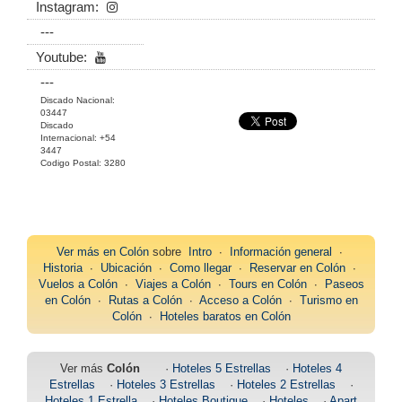
Instagram:
---
Youtube:
---
Discado Nacional:
03447
Discado
Internacional: +54
3447
Codigo Postal: 3280
Ver más en
Colón
sobre
Intro
∙
Información general
∙
Historia
∙
Ubicación
∙
Como llegar
∙
Reservar en Colón
∙
Vuelos a Colón
∙
Viajes a Colón
∙
Tours en Colón
∙
Paseos
en Colón
∙
Rutas a Colón
∙
Acceso a Colón
∙
Turismo en
Colón
∙
Hoteles baratos en Colón
Ver más
Colón
·
Hoteles 5 Estrellas
·
Hoteles 4
Estrellas
·
Hoteles 3 Estrellas
·
Hoteles 2 Estrellas
·
Hoteles 1 Estrella
·
Hoteles Boutique
·
Hoteles
·
Apart