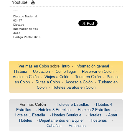
Youtube:
---
Discado Nacional:
03447
Discado
Internacional: +54
3447
Codigo Postal: 3280
Ver más en
Colón
sobre
Intro
∙
Información general
∙
Historia
∙
Ubicación
∙
Como llegar
∙
Reservar en Colón
∙
Vuelos a Colón
∙
Viajes a Colón
∙
Tours en Colón
∙
Paseos
en Colón
∙
Rutas a Colón
∙
Acceso a Colón
∙
Turismo en
Colón
∙
Hoteles baratos en Colón
Ver más
Colón
·
Hoteles 5 Estrellas
·
Hoteles 4
Estrellas
·
Hoteles 3 Estrellas
·
Hoteles 2 Estrellas
·
Hoteles 1 Estrella
·
Hoteles Boutique
·
Hoteles
·
Apart
Hoteles
·
Departamentos en alquiler
·
Hosterias
·
Cabañas
·
Estancias