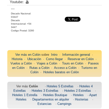
Youtube:
---
Discado Nacional:
03447
Discado
Internacional: +54
3447
Codigo Postal: 3280
Ver más en
Colón
sobre
Intro
∙
Información general
∙
Historia
∙
Ubicación
∙
Como llegar
∙
Reservar en Colón
∙
Vuelos a Colón
∙
Viajes a Colón
∙
Tours en Colón
∙
Paseos
en Colón
∙
Rutas a Colón
∙
Acceso a Colón
∙
Turismo en
Colón
∙
Hoteles baratos en Colón
Ver más
Colón
·
Hoteles 5 Estrellas
·
Hoteles 4
Estrellas
·
Hoteles 3 Estrellas
·
Hoteles 2 Estrellas
·
Hoteles 1 Estrella
·
Hoteles Boutique
·
Hoteles
·
Apart
Hoteles
·
Departamentos en alquiler
·
Hosterias
·
Estancias
·
Campings