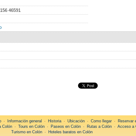
 156 46591
o
o
∙
Información general
∙
Historia
∙
Ubicación
∙
Como llegar
∙
Reservar 
a Colón
∙
Tours en Colón
∙
Paseos en Colón
∙
Rutas a Colón
∙
Acceso a 
Turismo en Colón
∙
Hoteles baratos en Colón