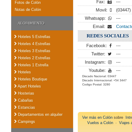
Fax:
---
Fotos de Colón
Notas de Colón
Movil:
(03447)
Whatsapp:
---
ALOJAMIENTO
Email:
Contact
REDES SOCIALES
Hoteles 5 Estrellas
Hoteles 4 Estrellas
Facebook:
---
Hoteles 3 Estrellas
Twitter:
---
Hoteles 2 Estrellas
Instagram:
---
Hoteles 1 Estrella
Youtube:
---
Hoteles
Discado Nacional: 03447
Hoteles Boutique
Discado Internacional: +54 3447
Codigo Postal: 3280
Apart Hoteles
Hosterias
Cabañas
Estancias
Departamentos en alquiler
Ver más en
Colón
sobre
Intr
Campings
Vuelos a Colón
∙
Viajes 