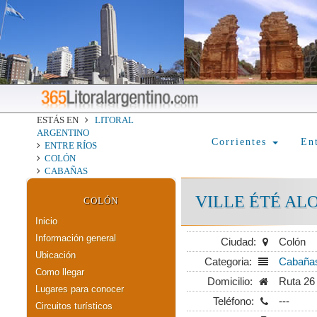
ESTÁS EN
LITORAL
ARGENTINO
Corrientes
En
ENTRE RÍOS
COLÓN
CABAÑAS
VILLE ÉTÉ AL
COLÓN
Inicio
Información general
Ciudad:
Colón
Ubicación
Categoria:
Cabaña
Como llegar
Domicilio:
Ruta 26
Lugares para conocer
Teléfono:
---
Circuitos turísticos